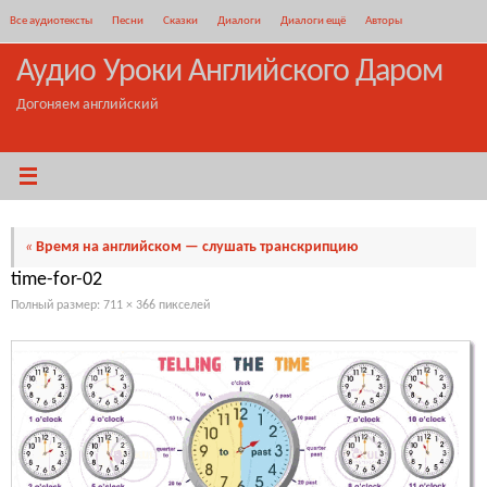
Перейти
Все аудиотексты
Песни
Сказки
Диалоги
Диалоги ещё
Авторы
к
содержимому
Аудио Уроки Английского Даром
Догоняем английский
«
Время на английском — слушать транскрипцию
time-for-02
Полный размер:
711 × 366
пикселей