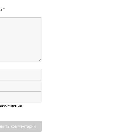
ны
*
 размещения