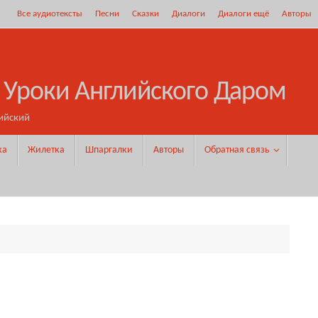
Все аудиотексты
Песни
Сказки
Диалоги
Диалоги ещё
Авторы
 Уроки Английского Даром
ийский
ка
Жилетка
Шпаргалки
Авторы
Обратная связь