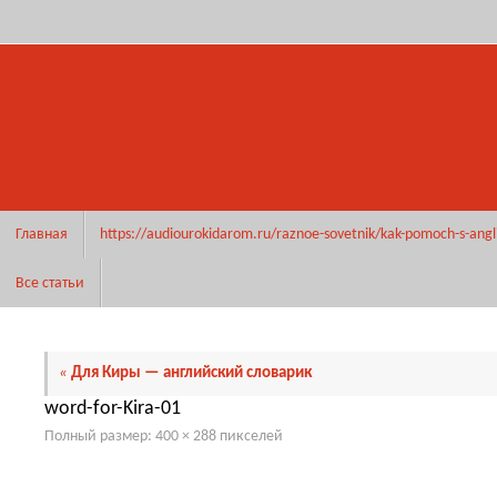
Перейти
к
содержимому
Перейти
Главная
https://audiourokidarom.ru/raznoe-sovetnik/kak-pomoch-s-angl
к
содержимому
Все статьи
«
Для Киры — английский словарик
word-for-Kira-01
Полный размер:
400 × 288
пикселей