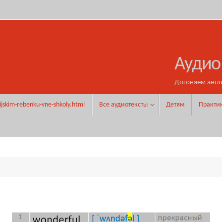
Аудио
Догоняем англ
ijskim-rebenku-vne-shkoly.html
Все аудиотексты
Детям
Практи