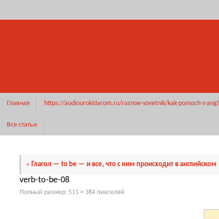
Перейти
к
содержимому
Перейти
Главная
https://audiourokidarom.ru/raznoe-sovetnik/kak-pomoch-s-angl
к
содержимому
Все статьи
«
Глагол — to be — и все, что с ним происходит в английском
verb-to-be-08
Полный размер:
511 × 384
пикселей