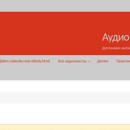
Аудио
Догоняем англ
ijskim-rebenku-vne-shkoly.html
Все аудиотексты
Детям
Практи