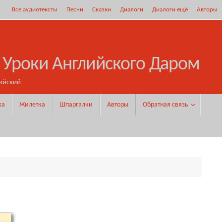
Все аудиотексты
Песни
Сказки
Диалоги
Диалоги ещё
Авторы
 Уроки Английского Даром
ийский
ка
Жилетка
Шпаргалки
Авторы
Обратная связь