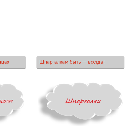
ицах
Шпаргалкам быть — всегда!