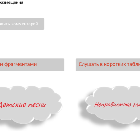
 размещения
и фрагментами
Слушать в коротких табл