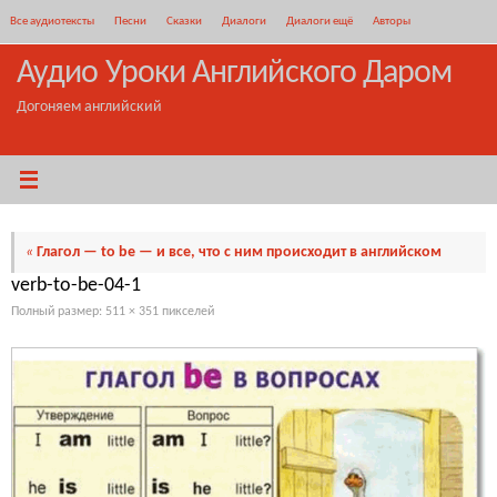
Перейти
Все аудиотексты
Песни
Сказки
Диалоги
Диалоги ещё
Авторы
к
содержимому
Аудио Уроки Английского Даром
Догоняем английский
«
Глагол — to be — и все, что с ним происходит в английском
verb-to-be-04-1
Полный размер:
511 × 351
пикселей