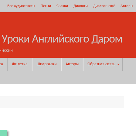
Все аудиотексты
Песни
Сказки
Диалоги
Диалоги ещё
Авторы
 Уроки Английского Даром
ийский
ка
Жилетка
Шпаргалки
Авторы
Обратная связь