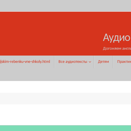
Аудио
Догоняем англ
ijskim-rebenku-vne-shkoly.html
Все аудиотексты
Детям
Практи