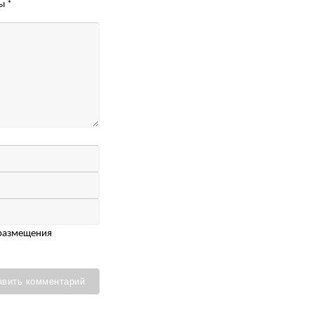
ны
*
 размещения