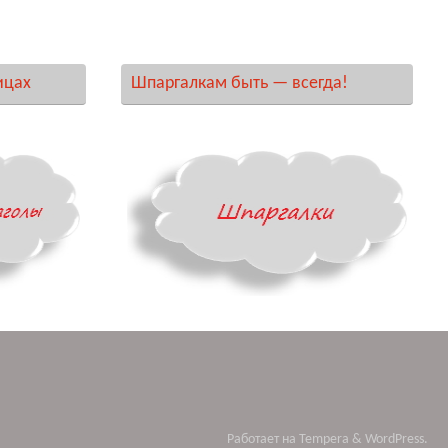
ицах
Шпаргалкам быть — всегда!
Работает на
Tempera
&
WordPress.