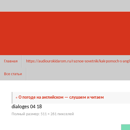
Перейти
к
содержимому
Перейти
Главная
https://audiourokidarom.ru/raznoe-sovetnik/kak-pomoch-s-angl
к
содержимому
Все статьи
«
О погоде на английском — слушаем и читаем
dialoges 04 18
Полный размер:
511 × 261
пикселей