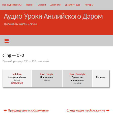
Перейти
Все аудиотексты
Песни
Сказки
Диалоги
Диалоги ещё
Авторы
к
содержимому
Аудио Уроки Английского Даром
Догоняем английский
cling — 0 -0
Полный размер:
711 × 126
пикселей
Предыдущее изображение
Следующее изображение