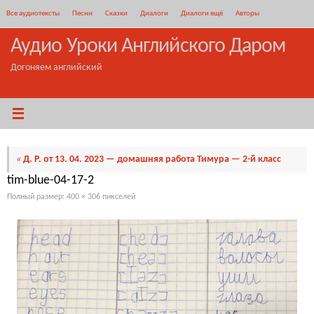
Перейти
Все аудиотексты
Песни
Сказки
Диалоги
Диалоги ещё
Авторы
к
содержимому
Аудио Уроки Английского Даром
Догоняем английский
«
Д. Р. от 13. 04. 2023 — домашняя работа Тимура — 2-й класс
tim-blue-04-17-2
Полный размер:
400 × 306
пикселей