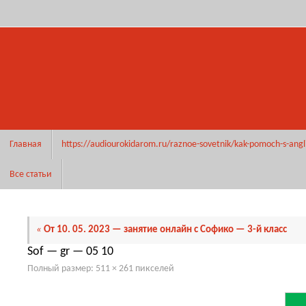
Перейти
к
содержимому
Перейти
Главная
https://audiourokidarom.ru/raznoe-sovetnik/kak-pomoch-s-angl
к
содержимому
Все статьи
«
От 10. 05. 2023 — занятие онлайн с Софико — 3-й класс
Sof — gr — 05 10
Полный размер:
511 × 261
пикселей