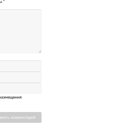
ны
*
 размещения