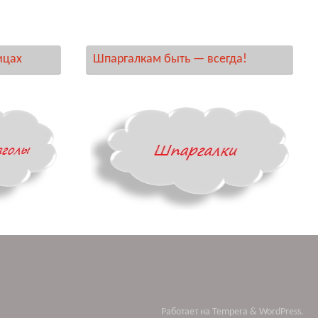
ицах
Шпаргалкам быть — всегда!
Работает на
Tempera
&
WordPress.