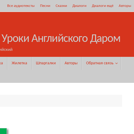
Все аудиотексты
Песни
Сказки
Диалоги
Диалоги ещё
Авторы
 Уроки Английского Даром
ийский
ка
Жилетка
Шпаргалки
Авторы
Обратная связь