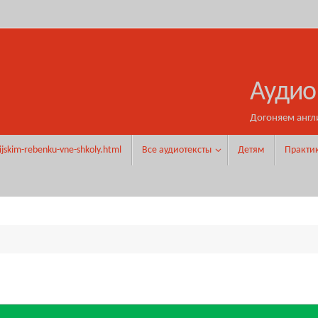
Аудио
Догоняем англ
ijskim-rebenku-vne-shkoly.html
Все аудиотексты
Детям
Практи