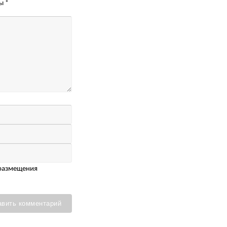
ны
*
 размещения