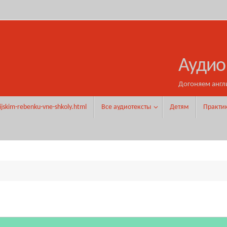
Аудио
Догоняем англ
ijskim-rebenku-vne-shkoly.html
Все аудиотексты
Детям
Практи