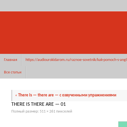
Перейти
к
содержимому
Перейти
Главная
https://audiourokidarom.ru/raznoe-sovetnik/kak-pomoch-s-angl
к
содержимому
Все статьи
«
There is — there are — с озвученными упражнениями
THERE IS THERE ARE — 01
Полный размер:
511 × 261
пикселей