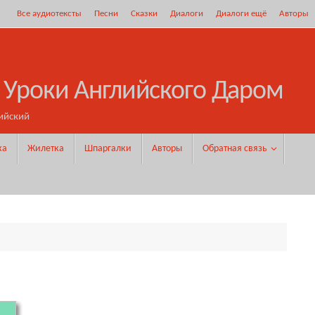
Все аудиотексты
Песни
Сказки
Диалоги
Диалоги ещё
Авторы
 Уроки Английского Даром
ийский
ка
Жилетка
Шпаргалки
Авторы
Обратная связь