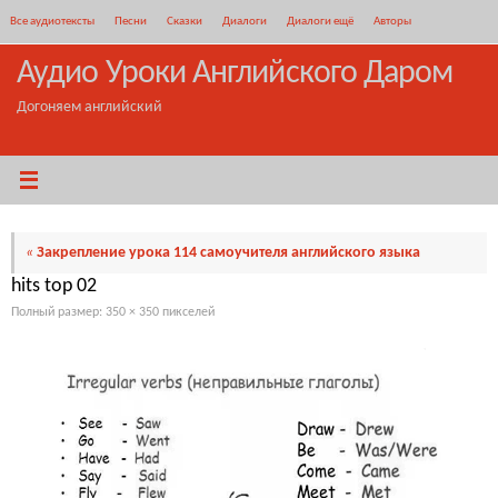
Перейти
Все аудиотексты
Песни
Сказки
Диалоги
Диалоги ещё
Авторы
к
содержимому
Аудио Уроки Английского Даром
Догоняем английский
«
Закрепление урока 114 самоучителя английского языка
hits top 02
Полный размер:
350 × 350
пикселей