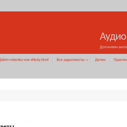
Аудио
Догоняем англ
ijskim-rebenku-vne-shkoly.html
Все аудиотексты
Детям
Практи