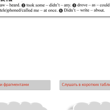
и фрагментами
Слушать в коротких табл