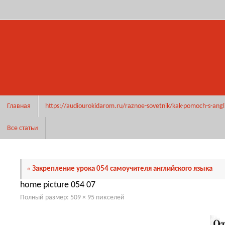
Перейти
к
содержимому
Перейти
Главная
https://audiourokidarom.ru/raznoe-sovetnik/kak-pomoch-s-angl
к
содержимому
Все статьи
«
Закрепление урока 054 самоучителя английского языка
home picture 054 07
Полный размер:
509 × 95
пикселей