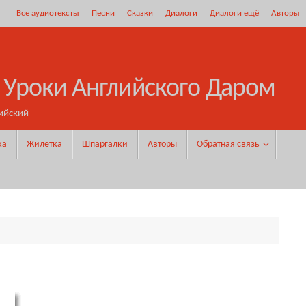
Все аудиотексты
Песни
Сказки
Диалоги
Диалоги ещё
Авторы
 Уроки Английского Даром
ийский
ка
Жилетка
Шпаргалки
Авторы
Обратная связь